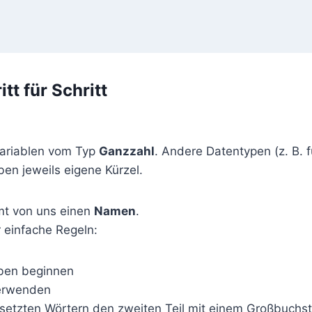
tt für Schritt
Variablen vom Typ
Ganzzahl
. Andere Datentypen (z. B.
en jeweils eigene Kürzel.
mt von uns einen
Namen
.
r einfache Regeln:
aben beginnen
erwenden
etzten Wörtern den zweiten Teil mit einem Großbuchs