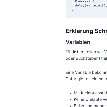
  blaueLed();

  delay(wartezeit);

}
Erklärung Schri
Variablen
Mit
int
erstellen wir 
oder Buchstaben) hab
Eine Variable bekom
Dafür gibt es ein paa
Mit Kleinbuchst
Keine Umlaute v
Bei zusammenges