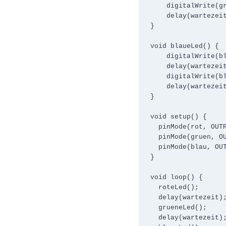
    digitalWrite(gruen, LOW);

    delay(wartezeit);

}

void blaueLed() {

    digitalWrite(blau, HIGH);

    delay(wartezeit);

    digitalWrite(blau, LOW);

    delay(wartezeit);

}

void setup() {

  pinMode(rot, OUTPUT);

  pinMode(gruen, OUTPUT);

  pinMode(blau, OUTPUT);

}

void loop() {

  roteLed();

  delay(wartezeit);

  grueneLed();

  delay(wartezeit);
