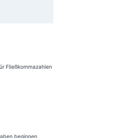
 für Fließkommazahlen
taben beginnen