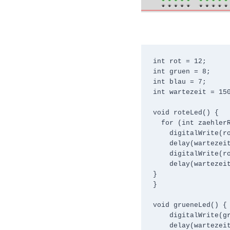
int rot = 12;

int gruen = 8;

int blau = 7;

int wartezeit = 150
void roteLed() {

  for (int zaehlerRot = 0; zaehlerRot < 5; zaehlerRot++) {

    digitalWrite(rot, HIGH);

    delay(wartezeit);

    digitalWrite(rot, LOW);

    delay(wartezeit);

}  

}

void grueneLed() {

    digitalWrite(gruen, HIGH);

    delay(wartezeit);
